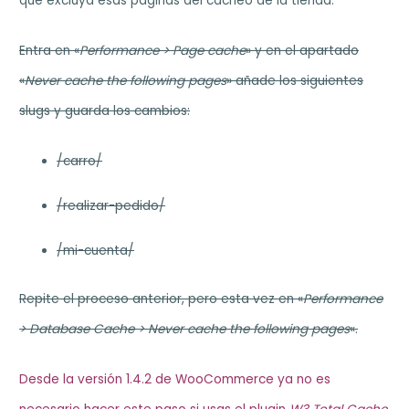
que excluya esas páginas del cacheo de la tienda.
Entra en «
Performance > Page cache
» y en el apartado
«
Never cache the following pages
» añade los siguientes
slugs y guarda los cambios:
/carro/
/realizar-pedido/
/mi-cuenta/
Repite el proceso anterior, pero esta vez en «
Performance
> Database Cache >
Never cache the following pages
«.
Desde la versión 1.4.2 de WooCommerce ya no es