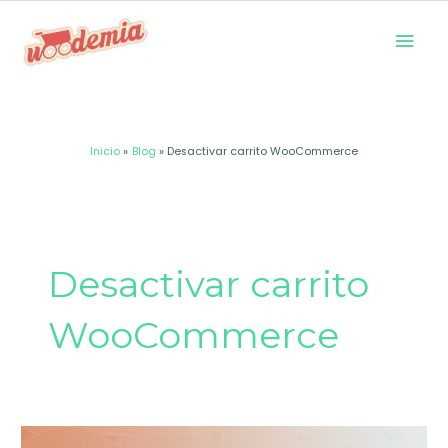
Ir
Men
al
prin
contenido
Inicio
Blog
Desactivar carrito WooCommerce
Desactivar carrito
WooCommerce