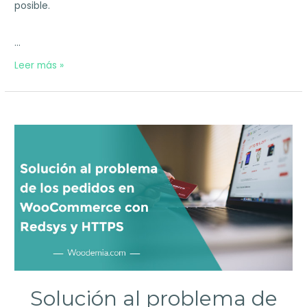
posible.
…
El
Leer más »
mejor
chat
para
una
tienda
online
WooCommerce
+
3
Consejos
Solución al problema de