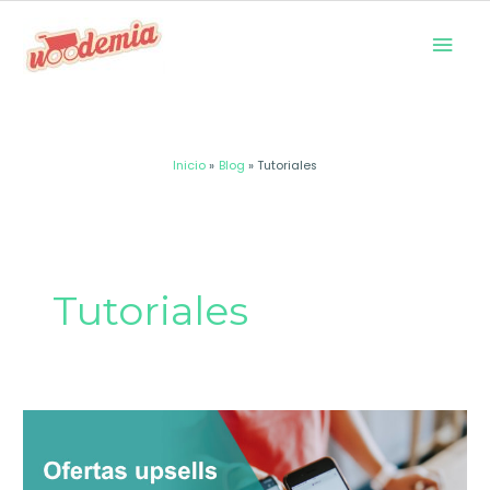
Ir
Men
al
prin
contenido
Inicio
Blog
Tutoriales
Tutoriales