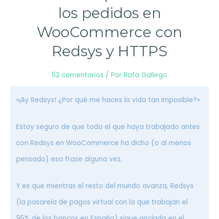
de
los pedidos en
uso
WooCommerce con
Redsys y HTTPS
52 comentarios
/ Por
Rafa Gallego
«¡Ay Redsys! ¿Por qué me haces la vida tan imposible?»
Estoy seguro de que todo el que haya trabajado antes
con Redsys en WooCommerce ha dicho (o al menos
pensado) esa frase alguna vez.
Y es que mientras el resto del mundo avanza, Redsys
(la pasarela de pagos virtual con la que trabajan el
95% de los bancos en España) sigue anclada en el