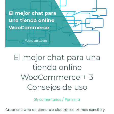
WooCommerce
paso
a
paso
+
Opinión
honesta
El mejor chat para una
tienda online
WooCommerce + 3
Consejos de uso
25 comentarios
/ Por
Inma
Crear una web de comercio electrónico es más sencillo y