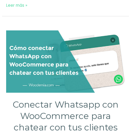
Ofertas
Leer más »
upsells
post
compra
para
vender
un
30%
más
en
tu
Conectar Whatsapp con
tienda
WooCommerce para
online
chatear con tus clientes