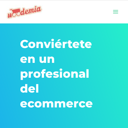
Ir
Men
al
prin
contenido
Conviértete
en un
profesional
del
ecommerce