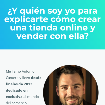
¿Y quién soy yo para
explicarte cómo crear
una tienda online y
vender con ella?
Me llamo Antonio
Cantero y llevo
desde
finales de 2012
dedicado en
exclusiva
al mundo
del comercio