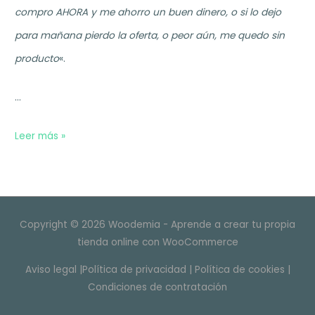
compro AHORA y me ahorro un buen dinero, o si lo dejo
para mañana pierdo la oferta, o peor aún, me quedo sin
producto
«.
…
3
Leer más »
Técnicas
para
aumentar
Copyright © 2026 Woodemia - Aprende a crear tu propia
las
tienda online con WooCommerce
ventas
Aviso legal
|
Política de privacidad
|
Política de cookies
|
con
Condiciones de contratación
WooCommerce