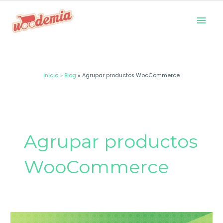
Ir
Men
al
prin
contenido
Inicio
Blog
Agrupar productos WooCommerce
Agrupar productos
WooCommerce