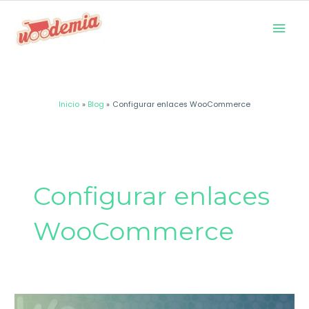
Ir
Men
al
prin
contenido
Inicio
Blog
Configurar enlaces WooCommerce
Configurar enlaces
WooCommerce