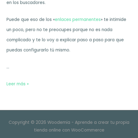
en los buscadores.
Puede que eso de los «
enlaces permanentes
» te intimide
un poco, pero no te preocupes porque no es nada
complicado y te lo voy a explicar paso a paso para que
puedas configurarlo tú mismo.
…
Configurar
Leer más »
enlaces
de
productos
Copyright © 2026 Woodemia - Aprende a crear tu propia
en
tienda online con WooCommerce
WooCommerce