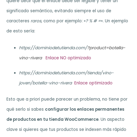
quiere decir que el enlace debe ser legible y tener un
significado semántico, evitando siempre el uso de
caracteres
raros
, como por ejemplo: «
? % # =
«. Un ejemplo
de esto sería:
https://dominiodetutienda.com/
?product=botella-
vino-rivera
Enlace NO optimizado
https://dominiodetutienda.com/tienda/vino-
joven/botella-vino-rivera
Enlace optimizado
Esto que a priori puede parecer un problema, no tiene por
qué serlo si sabes
configurar los enlaces permanentes
de productos en tu tienda WooCommerce
. Un aspecto
clave si quieres que tus productos se indexen más rápido