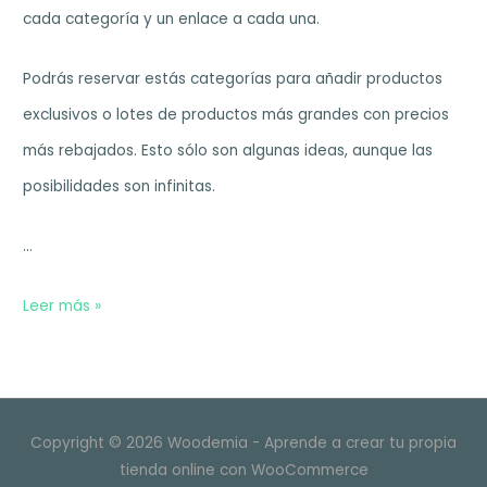
cada categoría y un enlace a cada una.
Podrás reservar estás categorías para añadir productos
exclusivos o lotes de productos más grandes con precios
más rebajados. Esto sólo son algunas ideas, aunque las
posibilidades son infinitas.
…
Proteger
Leer más »
con
contraseña
las
Copyright © 2026 Woodemia - Aprende a crear tu propia
categorías
tienda online con WooCommerce
de