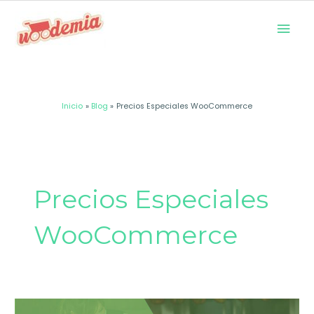
Ir
Men
al
prin
contenido
Inicio
Blog
Precios Especiales WooCommerce
Precios Especiales
WooCommerce