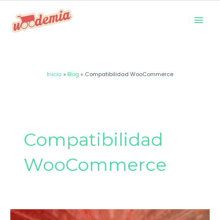
Ir
Men
al
prin
contenido
Inicio
Blog
Compatibilidad WooCommerce
Compatibilidad
WooCommerce