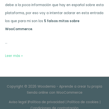
debe a la poca información que hay en español sobre esta
plataforma, por eso voy a intentar aclarar en esta entrada
los que para mi son los
5 falsos mitos sobre
WooCommerce
.
…
5
Leer más »
Falsos
mitos
sobre
Copyright © 2026 Woodemia - Aprende a crear tu propia
WooCommerce
tienda online con WooCommerce
Aviso legal
|
Política de privacidad
|
Política de cookies
|
Condiciones de contratación