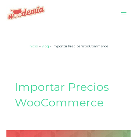
Ir
Men
al
prin
contenido
Inicio
Blog
Importar Precios WooCommerce
Importar Precios
WooCommerce