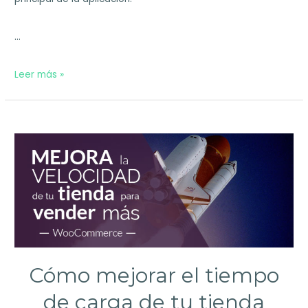
…
Cómo
Leer más »
optimizar
el
rendimiento
de
tu
tienda
online
en
Cómo mejorar el tiempo
3
de carga de tu tienda
sencillos