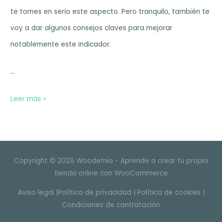
te tomes en serio este aspecto. Pero tranquilo, también te
voy a dar algunos consejos claves para mejorar
notablemente este indicador.
…
Cómo
Leer más »
mejorar
el
tiempo
Copyright © 2026 Woodemia - Aprende a crear tu propia
de
tienda online con WooCommerce
carga
Aviso legal
|
Política de privacidad
|
Política de cookies
|
de
Condiciones de contratación
tu