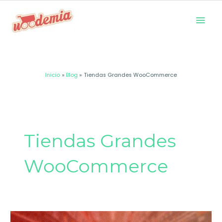
Ir
Men
al
prin
contenido
Inicio
Blog
Tiendas Grandes WooCommerce
Tiendas Grandes
WooCommerce