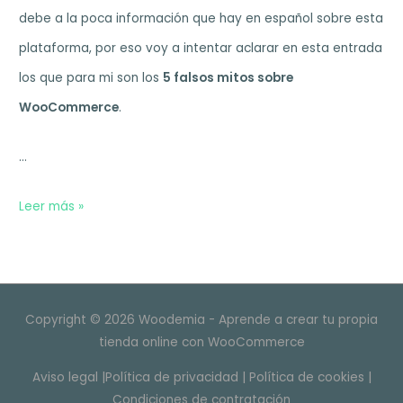
debe a la poca información que hay en español sobre esta
plataforma, por eso voy a intentar aclarar en esta entrada
los que para mi son los
5 falsos mitos sobre
WooCommerce
.
…
5
Leer más »
Falsos
mitos
sobre
Copyright © 2026 Woodemia - Aprende a crear tu propia
WooCommerce
tienda online con WooCommerce
Aviso legal
|
Política de privacidad
|
Política de cookies
|
Condiciones de contratación