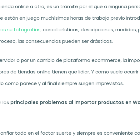
enda online a otra, es un trámite por el que a ninguna pers
ue están en juego muchísimas horas de trabajo previo intro
as su fotografías
, características, descripciones, medidas, p
 proceso, las consecuencias pueden ser drásticas.
servidor o por un cambio de plataforma ecommerce, la impo
es de tiendas online tienen que lidiar. Y como suele ocurri
llo como parece y al final siempre surgen imprevistos.
r los
principales problemas al importar productos en
onfiar todo en el factor suerte y siempre es conveniente co