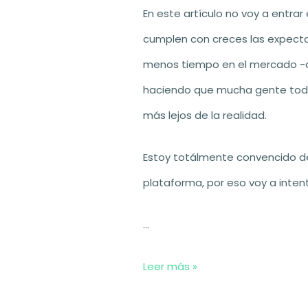
En este artículo no voy a entrar
cumplen con creces las expect
menos tiempo en el mercado -aún
haciendo que mucha gente toda
más lejos de la realidad.
Estoy totálmente convencido de
plataforma, por eso voy a inten
…
5
Leer más »
Falsos