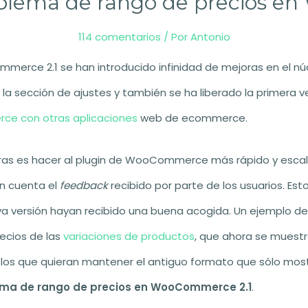
roblema de rango de precios 
114 comentarios
/ Por
Antonio
erce 2.1 se han introducido infinidad de mejoras en el núc
 la sección de ajustes y también se ha liberado la primera v
e con otras aplicaciones
web de ecommerce.
oras es hacer al plugin de WooCommerce más rápido y esca
en cuenta el
feedback
recibido por parte de los usuarios. Est
va versión hayan recibido una buena acogida. Un ejemplo de
ecios de las
variaciones de productos
, que ahora se muestr
a los que quieran mantener el antiguo formato que sólo most
lema de rango de precios en WooCommerce 2.1
.