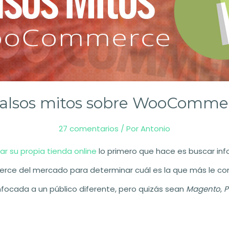
Falsos mitos sobre WooComme
27 comentarios
/ Por
Antonio
r su propia tienda online
lo primero que hace es buscar inf
ce del mercado para determinar cuál es la que más le conv
focada a un público diferente, pero quizás sean
Magento
,
P