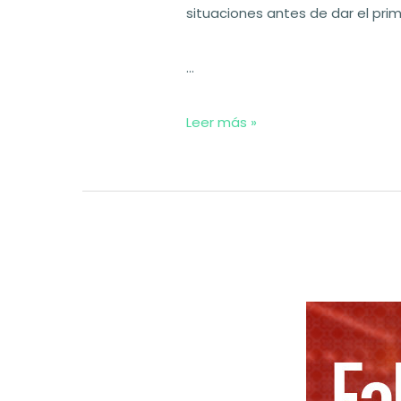
situaciones antes de dar el pri
…
Problemas
Leer más »
al
importar
productos
en
WooCommerce
desde
CSV