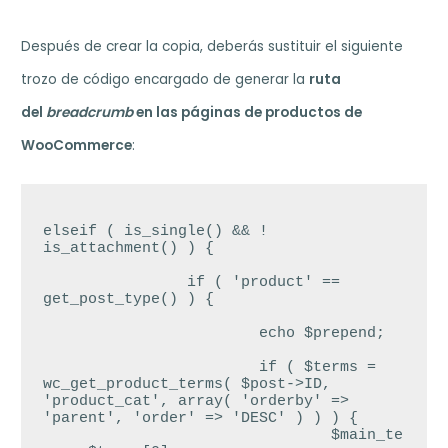
Después de crear la copia, deberás sustituir el siguiente
trozo de código encargado de generar la
ruta
del
breadcrumb
en las páginas de productos de
WooCommerce
:
elseif ( is_single() && ! 
is_attachment() ) {

		if ( 'product' == 
get_post_type() ) {

			echo $prepend;

			if ( $terms = 
wc_get_product_terms( $post->ID, 
'product_cat', array( 'orderby' => 
'parent', 'order' => 'DESC' ) ) ) {

				$main_te