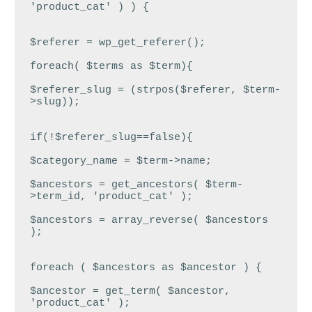
'product_cat' ) ) {

$referer = wp_get_referer();

foreach( $terms as $term){

$referer_slug = (strpos($referer, $term-
>slug));

if(!$referer_slug==false){

$category_name = $term->name;

$ancestors = get_ancestors( $term-
>term_id, 'product_cat' );

$ancestors = array_reverse( $ancestors 
);

foreach ( $ancestors as $ancestor ) {

$ancestor = get_term( $ancestor, 
'product_cat' );
