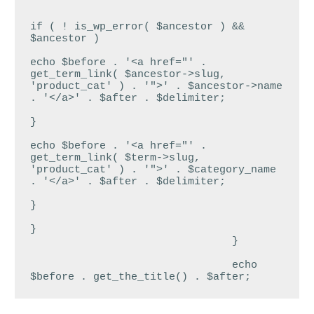
if ( ! is_wp_error( $ancestor ) && 
$ancestor )

echo $before . '<a href="' . 
get_term_link( $ancestor->slug, 
'product_cat' ) . '">' . $ancestor->name 
. '</a>' . $after . $delimiter;

}

echo $before . '<a href="' . 
get_term_link( $term->slug, 
'product_cat' ) . '">' . $category_name 
. '</a>' . $after . $delimiter;

}

}

				}

				echo 