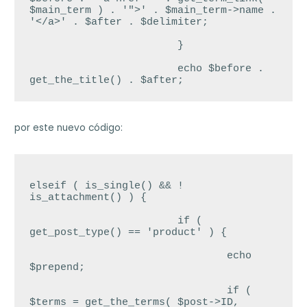
$main_term ) . '">' . $main_term->name . 
'</a>' . $after . $delimiter;

			}

			echo $before . 
por este nuevo código:
elseif ( is_single() && ! 
is_attachment() ) {

			if ( 
get_post_type() == 'product' ) {

				echo 
$prepend;

				if ( 
$terms = get_the_terms( $post->ID, 