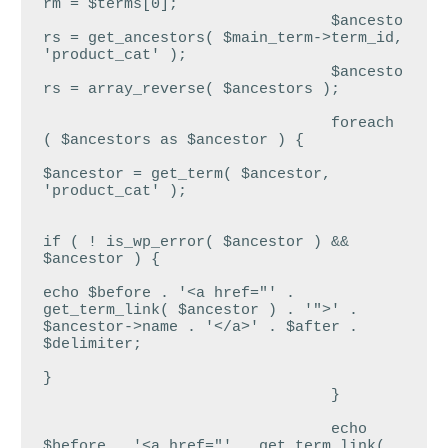
rm = $terms[0];

				$ancesto
rs = get_ancestors( $main_term->term_id, 
'product_cat' );

				$ancesto
rs = array_reverse( $ancestors );

				foreach 
( $ancestors as $ancestor ) {

$ancestor = get_term( $ancestor, 
'product_cat' );

if ( ! is_wp_error( $ancestor ) && 
$ancestor ) {

echo $before . '<a href="' . 
get_term_link( $ancestor ) . '">' . 
$ancestor->name . '</a>' . $after . 
$delimiter;

}

				}

				echo 
$before . '<a href="' . get_term_link( 