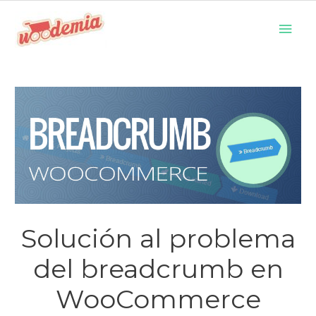
Ir
Men
al
prin
contenido
Solución al problema
del breadcrumb en
WooCommerce