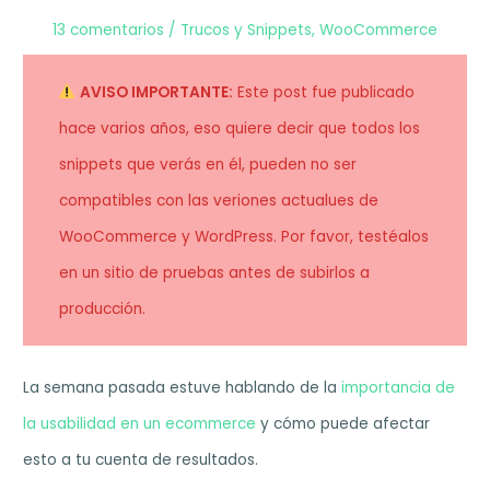
13 comentarios
/
Trucos y Snippets
,
WooCommerce
AVISO IMPORTANTE:
Este post fue publicado
hace varios años, eso quiere decir que todos los
snippets que verás en él, pueden no ser
compatibles con las veriones actualues de
WooCommerce y WordPress. Por favor, testéalos
en un sitio de pruebas antes de subirlos a
producción.
La semana pasada estuve hablando de la
importancia de
la usabilidad en un ecommerce
y cómo puede afectar
esto a tu cuenta de resultados.