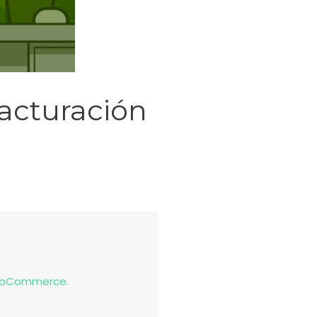
facturación
 WooCommerce.