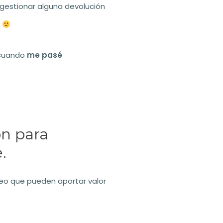
 gestionar alguna devolución
a
 cuando
me pasé
ón para
.
eo que pueden aportar valor