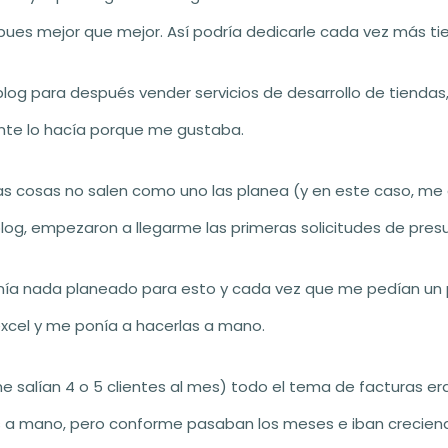
pues mejor que mejor. Así podría dedicarle cada vez más ti
 blog para después vender servicios de desarrollo de tiendas, 
nte lo hacía porque me gustaba.
s cosas no salen como uno las planea (y en este caso, me a
log, empezaron a llegarme las primeras solicitudes de pres
nía nada planeado para esto y cada vez que me pedían un 
 excel y me ponía a hacerlas a mano.
e salían 4 o 5 clientes al mes) todo el tema de facturas er
s a mano, pero conforme pasaban los meses e iban creciend